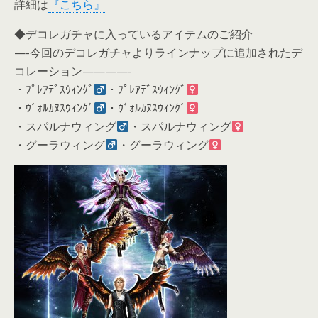
詳細は
『こちら』
◆デコレガチャに入っているアイテムのご紹介
—-今回のデコレガチャよりラインナップに追加されたデ
コレーション————-
・ﾌﾟﾚｱﾃﾞｽｳｨﾝｸﾞ
・ﾌﾟﾚｱﾃﾞｽｳｨﾝｸﾞ
・ｳﾞｫﾙｶﾇｽｳｨﾝｸﾞ
・ｳﾞｫﾙｶﾇｽｳｨﾝｸﾞ
・スパルナウィング
・スパルナウィング
・グーラウィング
・グーラウィング