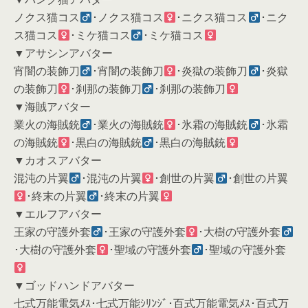
ノクス猫コス
･ノクス猫コス
･ニクス猫コス
･ニク
ス猫コス
･ミケ猫コス
･ミケ猫コス
▼アサシンアバター
宵闇の装飾刀
･宵闇の装飾刀
･炎獄の装飾刀
･炎獄
の装飾刀
･刹那の装飾刀
･刹那の装飾刀
▼海賊アバター
業火の海賊銃
･業火の海賊銃
･氷霜の海賊銃
･氷霜
の海賊銃
･黒白の海賊銃
･黒白の海賊銃
▼カオスアバター
混沌の片翼
･混沌の片翼
･創世の片翼
･創世の片翼
･終末の片翼
･終末の片翼
▼エルフアバター
王家の守護外套
･王家の守護外套
･大樹の守護外套
･大樹の守護外套
･聖域の守護外套
･聖域の守護外套
▼ゴッドハンドアバター
七式万能電気ﾒｽ･七式万能ｼﾘﾝｼﾞ･百式万能電気ﾒｽ･百式万