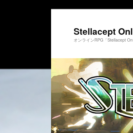
Stellacept 
オンラインRPG「Stellacept