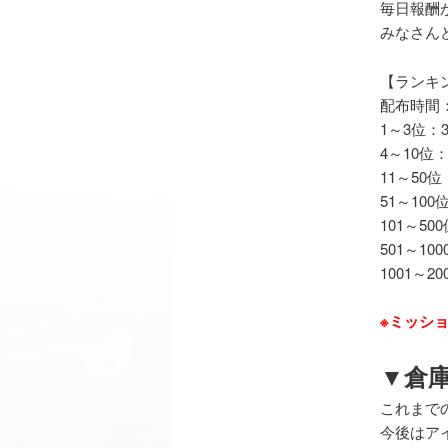
毎日報酬
みなさん
【ランキ
配布時間：毎
1～3位：
4～10位
11～50
51～10
101～50
501～10
1001～2
※ミッシ
▼倉
これまで
今後はア