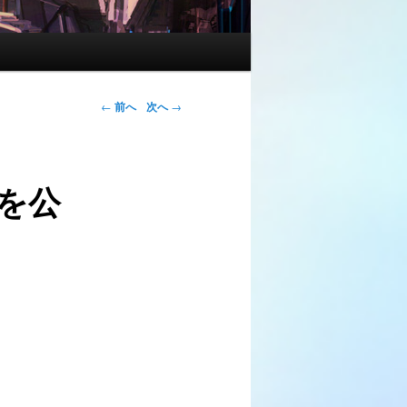
←
前へ
次へ
→
を公