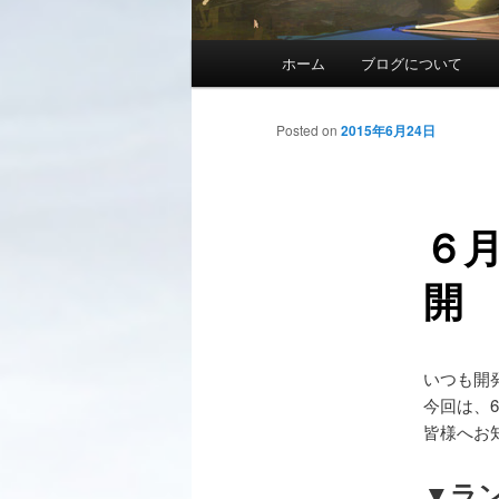
メインメニュー
ホーム
ブログについて
メインコンテンツへ移動
サブコンテンツへ移動
投稿ナビゲーション
Posted on
2015年6月24日
６
開
いつも開
今回は、
皆様へお
▼ラ