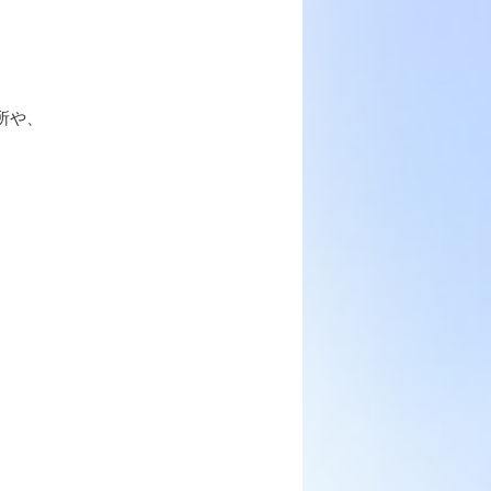
所や、
、