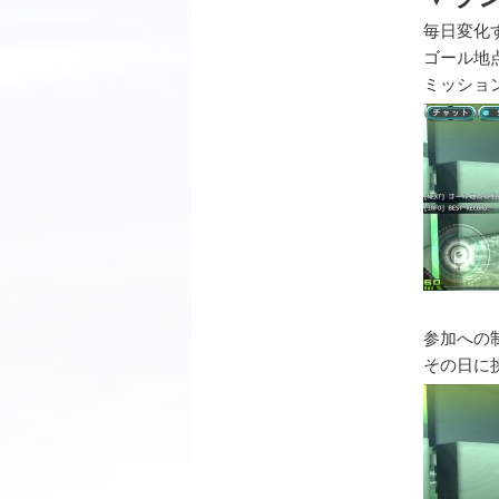
毎日変化
ゴール地
ミッショ
参加への
その日に