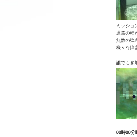
ミッショ
通路の幅
無数の弾
様々な障
誰でも参
00時00