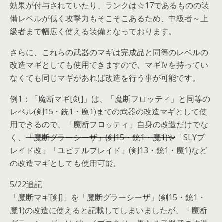
効果が付与されていたり、ランクは☆17であるものの装
備レベルが低く攻撃力もそこそこあるため、中級者～上
級者まで幅広く使える装備となっております。
さらに、これらの武器のマギは完成品と同等のレベルの
改造マギとしても使用できますので、マギⅣを持ってい
なくても同じマギがあれば改造を行う事が可能です。
例1：「魔断マギ[剣]」は、「魔断フロッティ」と同等の
レベル(剣15・銃1・魔1)までの武器の改造マギとして使
用できるので、「魔断フロッティ」自身の改造だけでな
く、
「魔断グラーシーザ」(剣15・銃1・魔1)や
「SLYブ
レイド改」「ユピテルブレイド」(剣13・銃1・魔1)など
の改造マギとしても使用可能。
5/22追記
「魔断マギ[剣]」を「魔断グラーシーザ」(剣15・銃1・
魔1)の改造に使えると記載してしまいましたが、「魔断