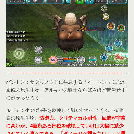
バントン：サダルスウドに生息する「イートン 」に似た
風貌の原生生物。アルキバの戦士ならばさほど苦労せず
に倒せるだろう。
ルテア：4つの触手を駆使して襲い掛かってくる、植物
属の原生生物。
防御力、クリティカル耐性、回避が非常
に高いが、4箇所ある部位を破壊していけば大幅に減少
させていく事ができる。「ダメージが通らない！」と思