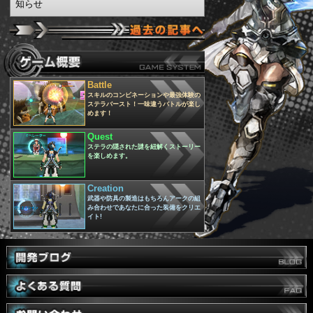
ップ率UP！
＞2026-04-27
2026年4月27日(月)メンテナンス終了のお
知らせ
Battle
スキルのコンビネーションや最強体験の
ステラバースト！一味違うバトルが楽し
めます！
Quest
ステラの隠された謎を紐解くストーリー
を楽しめます。
Creation
武器や防具の製造はもちろんアークの組
み合わせであなたに合った装備をクリエ
イト!