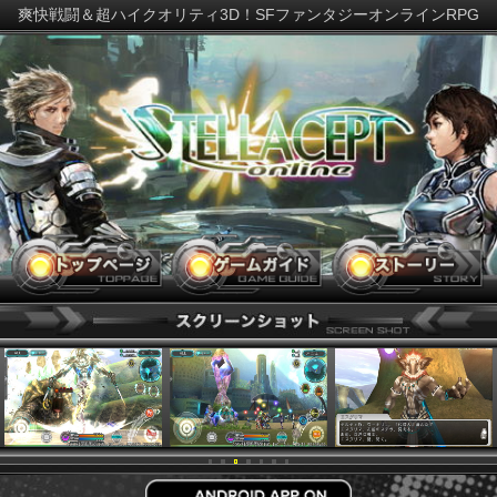
爽快戦闘＆超ハイクオリティ3D！SFファンタジーオンラインR