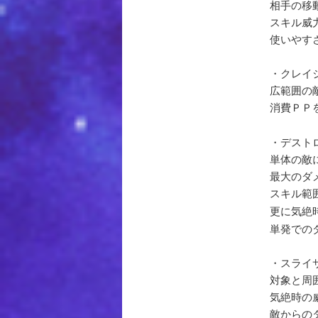
相手の移
スキル威
使いやす
・クレイ
広範囲の
消費ＰＰ
・デスト
単体の敵
最大のダ
スキル範
更に気絶
単発での
・スライ
対象と周
気絶時の
敵からの