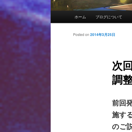
メインメニュー
ホーム
ブログについて
メインコンテンツへ移動
サブコンテンツへ移動
投稿ナビゲーション
Posted on
2014年3月25日
次
調
前回
施す
のご