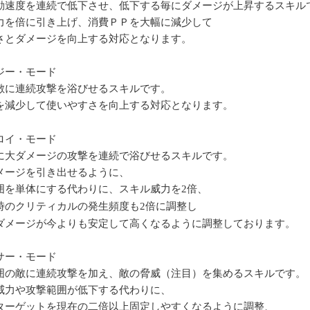
動速度を連続で低下させ、低下する毎にダメージが上昇するスキル
力を倍に引き上げ、消費ＰＰを大幅に減少して
さとダメージを向上する対応となります。
ジー・モード
敵に連続攻撃を浴びせるスキルです。
を減少して使いやすさを向上する対応となります。
ロイ・モード
に大ダメージの攻撃を連続で浴びせるスキルです。
メージを引き出せるように、
囲を単体にする代わりに、スキル威力を
2
倍、
時のクリティカルの発生頻度も
2
倍に調整し
ダメージが今よりも安定して高くなるように調整しております。
サー・モード
囲の敵に連続攻撃を加え、敵の脅威（注目）を集めるスキルです。
威力や攻撃範囲が低下する代わりに、
ターゲットを現在の二倍以上固定しやすくなるように調整、