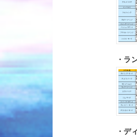
・ラ
・デ