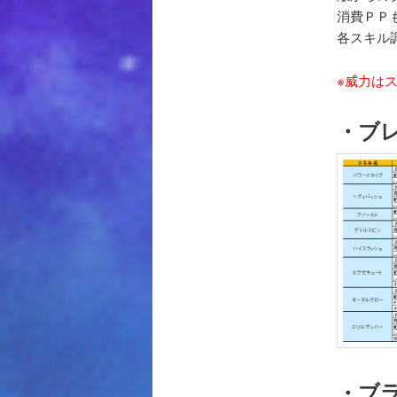
消費ＰＰ
各スキル
※威力は
・ブ
・ブ