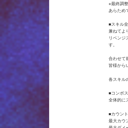
※最終調
あらため
■スキル
兼ねてよ
リベンジ
す。
合わせて
皆様から
各スキル
■コンボ
全体的に
■カウン
最大カウ
最大ダメ