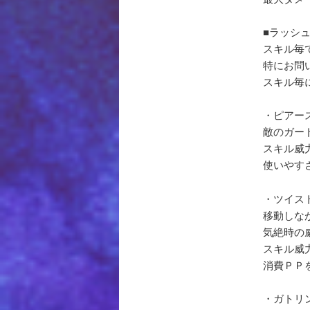
■ラッシ
スキル毎
特にお問
スキル毎
・ピアー
敵のガー
スキル威
使いやす
・ツイス
移動しな
気絶時の
スキル威
消費ＰＰ
・ガトリ