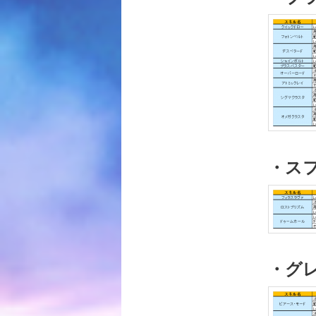
・ス
・グ