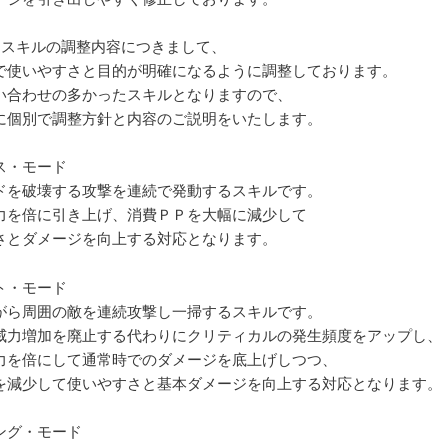
ュスキルの調整内容につきまして、
で使いやすさと目的が明確になるように調整しております。
い合わせの多かったスキルとなりますので、
に個別で調整方針と内容のご説明をいたします。
ス・モード
ドを破壊する攻撃を連続で発動するスキルです。
力を倍に引き上げ、消費ＰＰを大幅に減少して
さとダメージを向上する対応となります。
ト・モード
がら周囲の敵を連続攻撃し一掃するスキルです。
威力増加を廃止する代わりにクリティカルの発生頻度をアップし、
力を倍にして通常時でのダメージを底上げしつつ、
を減少して使いやすさと基本ダメージを向上する対応となります。
ング・モード