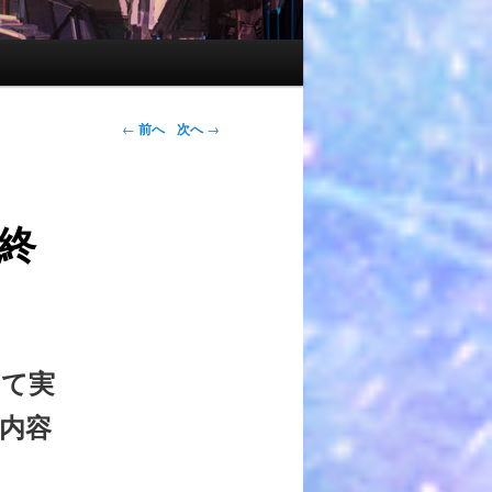
←
前へ
次へ
→
終
せて実
内容