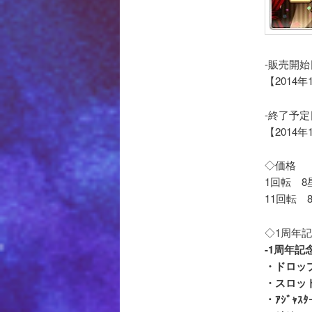
-販売開始
【2014年
-終了予定
【2014
◇価格
1回転 8
11回転 
◇1周年
-1周年
・ドロッ
・スロット
・ｱｼﾞｬｽﾀ