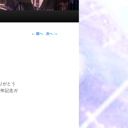
←
前へ
次へ
→
りがとう
周年記念ガ