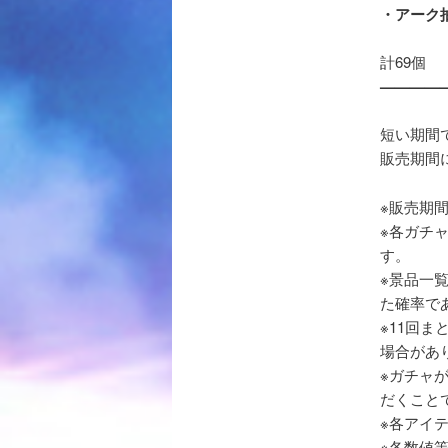
・アーク
計69個
————
短い期間
販売期間
※販売期
※各ガチ
す。
※景品一
た確率で
※11回
場合があ
※ガチャ
だくこと
※各アイ
※各数値