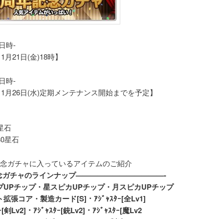
日時-
11月21日(金)18時】
日時-
年11月26日(水)定期メンテナンス開始までを予定】
星石
80星石
記念ガチャに入っているアイテムのご紹介
記念ガチャのラインナップ————————————-
プUPチップ・星スピカUPチップ・月スピカUPチップ
拡張コア・製造カード[S]・ｱｼﾞｬｽﾀｰ[全Lv1]
ｰ[剣Lv2]・ｱｼﾞｬｽﾀｰ[銃Lv2]・ｱｼﾞｬｽﾀｰ[魔Lv2