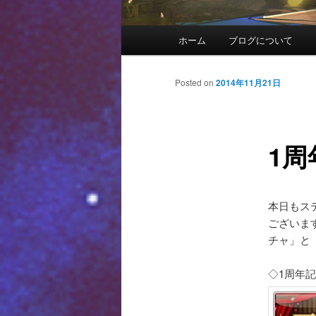
メインメニュー
ホーム
ブログについて
メインコンテンツへ移動
サブコンテンツへ移動
投稿ナビゲーション
Posted on
2014年11月21日
1
本日もス
ございま
チャ」と
◇1周年