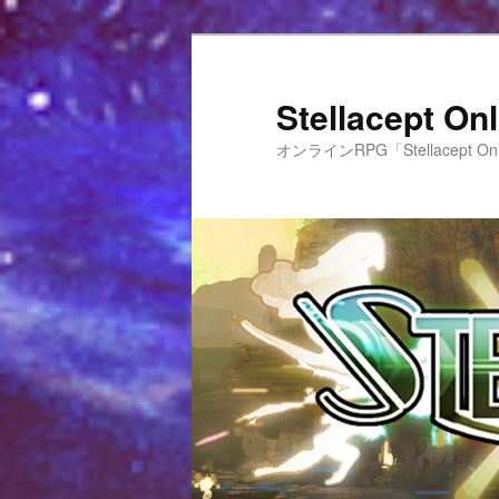
Stellacept 
オンラインRPG「Stellacept