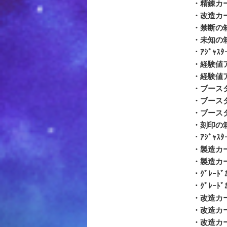
・精錬カー
・改造カー
・禁断の
・未知の
・ｱｼﾞｬｽﾀ
・経験値ア
・経験値
・ブース
・ブースタ
・ブース
・刻印の
・ｱｼﾞｬｽﾀ
・製造カー
・製造カード
・ｸﾞﾚｰﾄﾞ
・ｸﾞﾚｰﾄﾞｶ
・改造カー
・改造カード
・改造カード