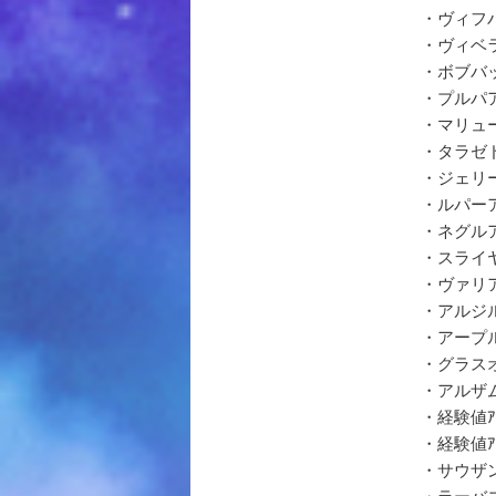
・ヴィフ
・ヴィベ
・ボブバ
・プルパ
・マリュ
・タラゼ
・ジェリ
・ルパー
・ネグル
・スライ
・ヴァリ
・アルジ
・アープ
・グラス
・アルザ
・経験値ｱｰ
・経験値ｱｰ
・サウザ
・ラーバ