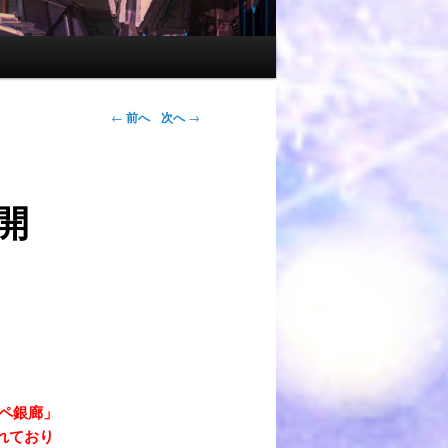
←
前へ
次へ
→
開
ペ銀廊」
れており