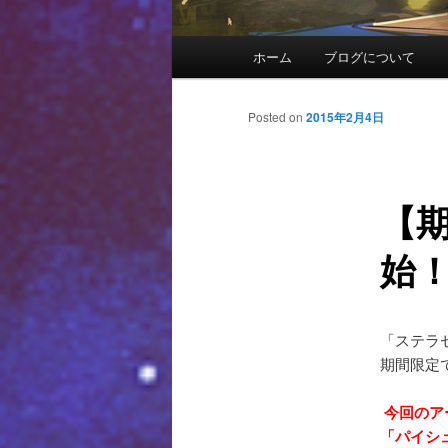
メインメニュー
ホーム
ブログについて
メインコンテンツへ移動
サブコンテンツへ移動
投稿ナビゲーション
Posted on
2015年2月4日
【
始
「ステラ
期間限定
今回のア
「パイシ