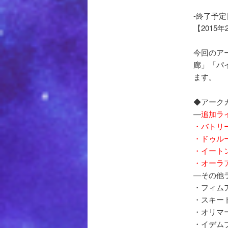
-終了予定
【2015年
今回のア
廊」「パ
ます。
◆アーク
—
追加ラ
・バトリ
・ドゥル
・イート
・オーラ
—その他
・フィム
・スキー
・オリマ
・イデム