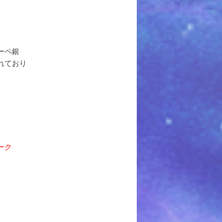
ーペ銀
れており
ーク