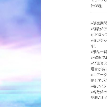
計98種
————
※販売期
※経験値
がドロッ
※各ガチ
す。
※景品一
た確率で
※11回
場合があ
※「アー
動してい
※各アイ
※各数値
記載され