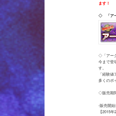
ます！
◇ 「ア
◇「アー
今まで登
す。
「経験値
多くのポ
◇販売期
-販売開始
【2015