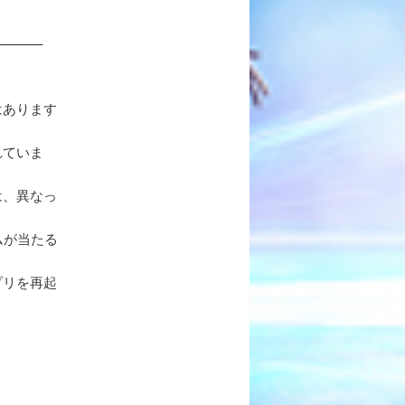
———–
はあります
れていま
は、異なっ
ムが当たる
プリを再起