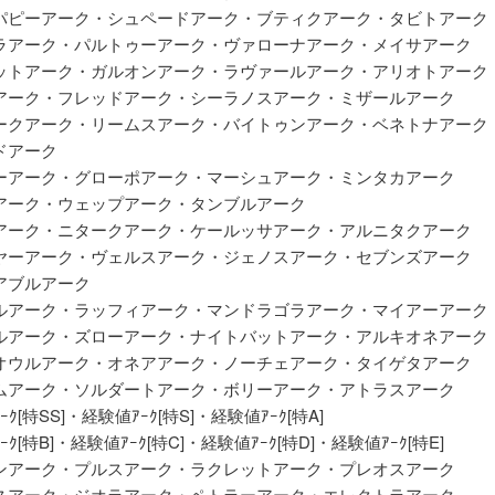
パピーアーク・シュペードアーク・ブティクアーク・タビトアーク
ラアーク・パルトゥーアーク・ヴァローナアーク・メイサアーク
ットアーク・ガルオンアーク・ラヴァールアーク・アリオトアーク
アーク・フレッドアーク・シーラノスアーク・ミザールアーク
ークアーク・リームスアーク・バイトゥンアーク・ベネトナアーク
ドアーク
ーアーク・グローポアーク・マーシュアーク・ミンタカアーク
アーク・ウェップアーク・タンブルアーク
アーク・ニタークアーク・ケールッサアーク・アルニタクアーク
ヤーアーク・ヴェルスアーク・ジェノスアーク・セブンズアーク
アブルアーク
ルアーク・ラッフィアーク・マンドラゴラアーク・マイアーアーク
ルアーク・ズローアーク・ナイトバットアーク・アルキオネアーク
オウルアーク・オネアアーク・ノーチェアーク・タイゲタアーク
ムアーク・ソルダートアーク・ボリーアーク・アトラスアーク
ｸ[特SS]・経験値ｱｰｸ[特S]・経験値ｱｰｸ[特A]
ｸ[特B]・経験値ｱｰｸ[特C]・経験値ｱｰｸ[特D]・経験値ｱｰｸ[特E]
ンアーク・プルスアーク・ラクレットアーク・プレオスアーク
スアーク・ジオラアーク・ペトラーアーク・エレクトラアーク