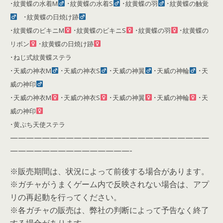
･紋黄蝶の水着M
･紋黄蝶の水着S
･紋黄蝶の羽
･紋黄蝶の触覚
･紋黄蝶の日焼け跡
･紋黄蝶のビキニM
･紋黄蝶のビキニS
･紋黄蝶の羽
･紋黄蝶の
リボン
･紋黄蝶の日焼け跡
･ねじ式紋黄蝶ステラ
･天威の神衣M
･天威の神衣S
･天威の神翼
･天威の神輪
･天
威の神印
･天威の神衣M
･天威の神衣S
･天威の神翼
･天威の神輪
･天
威の神印
･黄ぷち天使ステラ
—————————————————————————
———————————————-
※販売期間は、状況によって前後する場合があります。
※ガチャがうまくゲーム内で反映されない場合は、アプ
リの再起動を行ってください。
※各ガチャの販売は、弊社の判断によって予告なく終了
する場合があります。