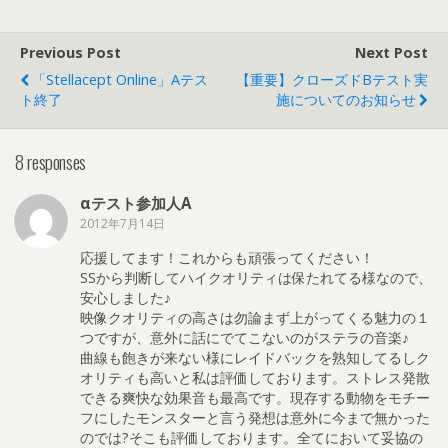
Previous Post
Next Post
「Stellacept Online」αテス
【重要】クローズドβテスト実
ト終了
施についてのお知らせ
8 responses
αテスト参加人A
2012年7月14日
応援してます！これからも頑張ってください！
SSから判断してハイクオリティは保たれてる様なので、
安心しました♪
映像クオリティの高さは勿論まず上がってくる魅力の１
つですが、意外に話にでてこないのがステラの音楽♪
曲線も飽きが来ない様にレイドバックを熟知してるしク
オリティも高いと私は評価しております。ストレス発散
できる爽快な効果音も最高です。現存する動物をモチー
フにしたモンスターと言う発想は意外に今まで無かった
のでは?そこも評価しております。全てにおいて妥協の