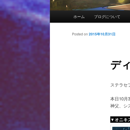
メインメニュー
ホーム
ブログについて
メインコンテンツへ移動
サブコンテンツへ移動
投稿ナビゲーション
Posted on
2015年10月31日
ディ
ステラセ
本日10
神父、シ
▼オニキ