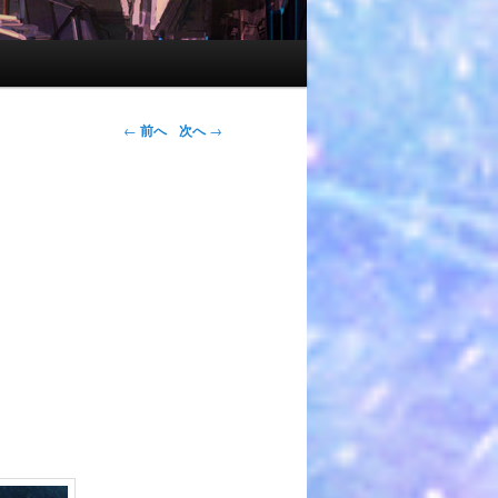
←
前へ
次へ
→
。