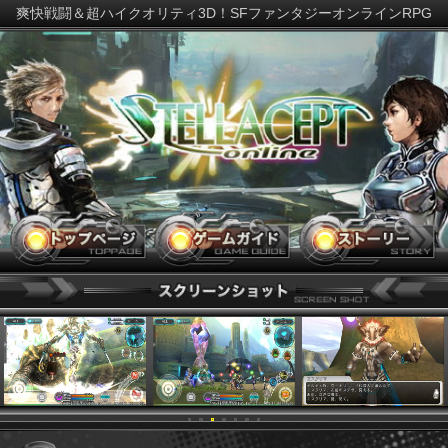
爽快戦闘＆超ハイクオリティ3D！SFファンタジーオンラインR