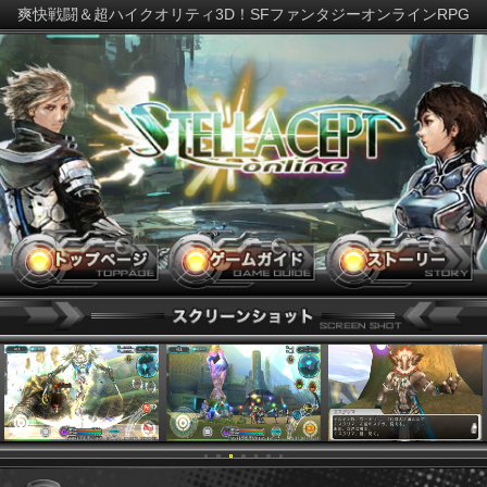
爽快戦闘＆超ハイクオリティ3D！SFファンタジーオンラインR