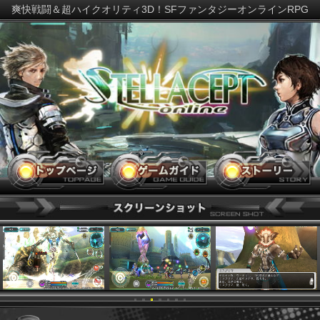
爽快戦闘＆超ハイクオリティ3D！SFファンタジーオンラインR