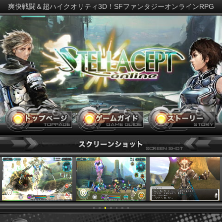
爽快戦闘＆超ハイクオリティ3D！SFファンタジーオンラインR