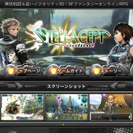
爽快戦闘＆超ハイクオリティ3D！SFファンタジーオンラインR