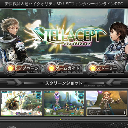
爽快戦闘＆超ハイクオリティ3D！SFファンタジーオンラインR