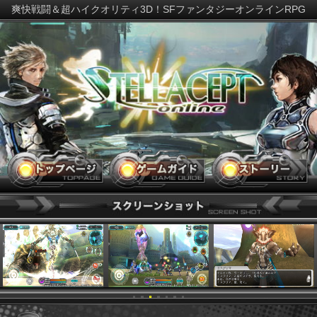
爽快戦闘＆超ハイクオリティ3D！SFファンタジーオンラインR