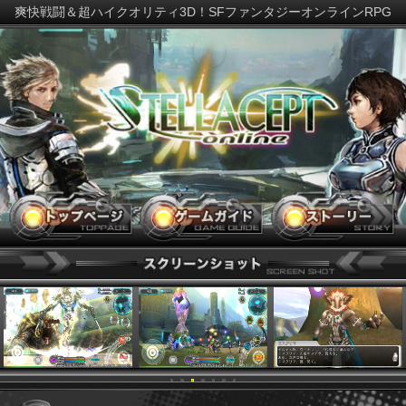
爽快戦闘＆超ハイクオリティ3D！SFファンタジーオンラインR