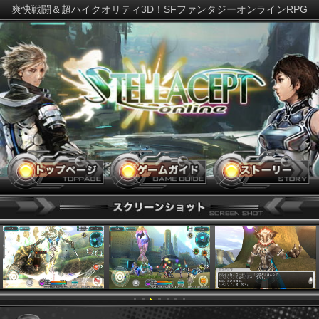
爽快戦闘＆超ハイクオリティ3D！SFファンタジーオンラインR