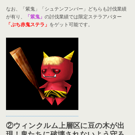
なお、「紫鬼」「シュテンフンバー」どちらも討伐業績
が有り、
「紫鬼」
の討伐業績では限定ステラアバター
「ぷち赤鬼ステラ」
をゲット可能です。
②ウィンクルム上層区に豆の木が出
現！鬼たちに破壊されないよう守ろ