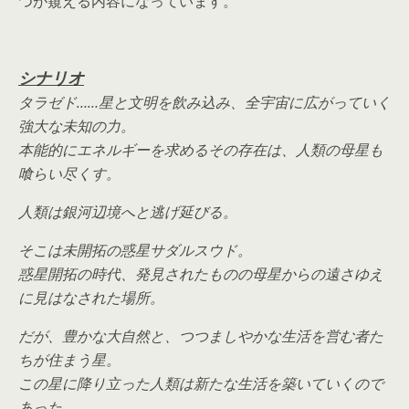
つが窺える内容になっています。
シナリオ
タラゼド……星と文明を飲み込み、全宇宙に広がっていく
強大な未知の力。
本能的にエネルギーを求めるその存在は、人類の母星も
喰らい尽くす。
人類は銀河辺境へと逃げ延びる。
そこは未開拓の惑星サダルスウド。
惑星開拓の時代、発見されたものの母星からの遠さゆえ
に見はなされた場所。
だが、豊かな大自然と、つつましやかな生活を営む者た
ちが住まう星。
この星に降り立った人類は新たな生活を築いていくので
あった。