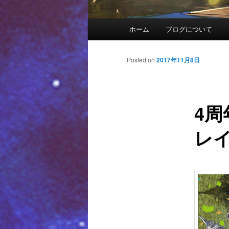
メインメニュー
ホーム
ブログについて
メインコンテンツへ移動
サブコンテンツへ移動
投稿ナビゲーション
Posted on
2017年11月8日
4周
レ