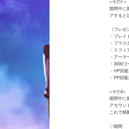
=その1＝
期間中に
アすると
《プレゼ
・ブレイド
・ブラスタ
・スフィア
・アーマー
・3000
・HP回復
・PP回復
=その2=
期間中に
アカウン
これで移動
◇期間