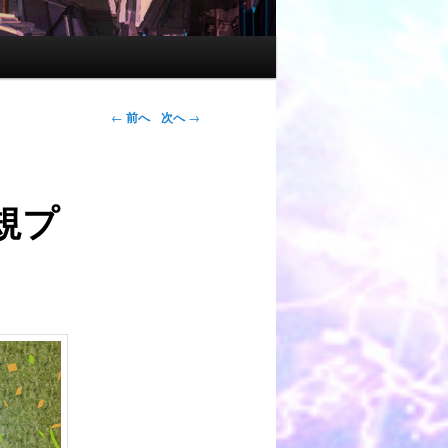
←
前へ
次へ
→
規プ