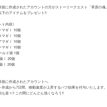
新規に作成されたアカウントの方がストーリークエスト「草原の魂
以下のアイテムをプレゼント!!
ント内容》
マギⅠ 10個
マギⅠ 10個
マギⅠ 10個
マギⅠ 10個
ゴールド袋 1個
薬Ⅰ 20個
薬Ⅰ 20個
新規に作成されたアカウントへ
ト作成から7日間、移動速度が上昇するバフ効果を付与いたします
も楽々!! この間にどんどん強くなろう!!