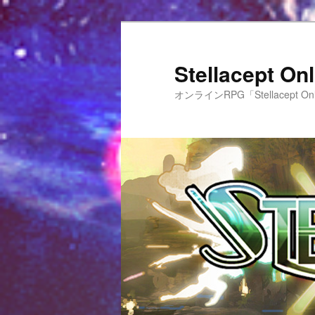
Stellacept 
オンラインRPG「Stellacept