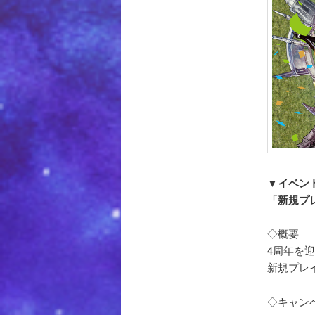
▼
イベン
「新規プ
◇概要
4周年を
新規プレ
◇キャン