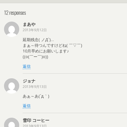
12 responses
まあや
2013年9月12日
延期残念( ノД`)…
まぁ～待つんですけどね( ￣▽￣)
10月早めにお願いします♪
((o(￣ー￣)o))
返信
ジョナ
2013年9月13日
あぁ～あ(´д｀)
返信
雪印 コーヒー
2013年9月13日