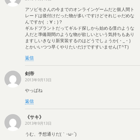
アソビモさんの今までのオンラインゲームだと個人間ト
レードは後付けだった物が多いですけどそれじゃだめな
んですか( ；∀；)？
ギルドプラントだってギルド探しから始める僕のような
人だと準備期間のような物が欲しいという気持ちもあり
ますしいきなり新実装するのはどうでしょうか(・_・)
とかいいつつ早くやりたいだけですすいません(T^T)
返信
剣帝
2013年9月13日
やっぱね
返信
《サキ》
2013年9月13日
うむ、予想通りだ(｀･ω･´)