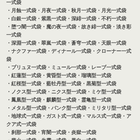
一式袋
・月蝕一式袋
・月夜一式袋
・秋月一式袋
・月光一式袋
・白銀一式袋
・紫黒一式袋
・深緋一式袋
・不朽一式袋
・堕つ闇一式袋
・魔の夜一式袋
・故き緋一式袋
・淡き彩
一式袋
・深淵一式袋
・翠嵐一式袋
・蒼穹一式袋
・天眼一式袋
・ナクファ一式袋
・ディナール一式袋
・クローナー一式
袋
・プリュヌ一式袋
・ミュール一式袋
・レーブ一式袋
・紅蓮型一式袋
・黄昏型一式袋
・瑠璃型一式袋
・紅桜型一式袋
・藍牡丹型一式袋
・黒菊型一式袋
・ノクス型一式袋
・ニクス型一式袋
・ミケ型一式袋
・鳳凰型一式袋
・麒麟型一式袋
・霊亀型一式袋
・メタル型一式袋
・パンク型一式袋
・ミリタリ型一式袋
・地球式一式袋
・ガスト式一式袋
・マルス式一式袋
・ア
クア式一式袋
・刹那一式袋
・宵闇一式袋
・炎獄一式袋