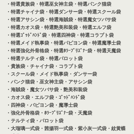
・特選貴族袋
・特選巫女神主袋
・特選パンク猫袋
・特選チャイナ袋
・特選ダンサー袋
・特選スクール袋
・特選アサシン袋
・特選海賊袋
・特選魔女ツバサ袋
・特選カオス袋
・特選艶美和装袋
・特選エルフ袋
・特選ｺﾞｯﾄﾞﾊﾝﾄﾞ袋
・特選四神袋
・特選コラプト袋
・特選メイド執事袋
・特選パピヨン袋
・特選魔導士袋
・特選強化外骨格袋
・特選ﾎﾗｰﾌﾟﾘｽﾞﾅｰ袋
・特選天魔袋
・特選テルティ袋
・特選パロット袋
・貴族袋
・チャイナ袋
・コラプト袋
・スクール袋
・メイド執事袋
・ダンサー袋
・パンク猫袋
・巫女神主袋
・アサシン袋
・海賊袋
・魔女ツバサ袋
・艶美和装袋
・カオス袋
・エルフ袋
・ｺﾞｯﾄﾞﾊﾝﾄﾞ袋
・四神袋
・パピヨン袋
・魔導士袋
・強化外骨格袋
・ﾎﾗｰﾌﾟﾘｽﾞﾅｰ袋
・天魔袋
・テルティ袋
・パロット袋
・大瑠璃一式袋
・茜揚羽一式袋
・紫小灰一式袋
・紋黄蝶