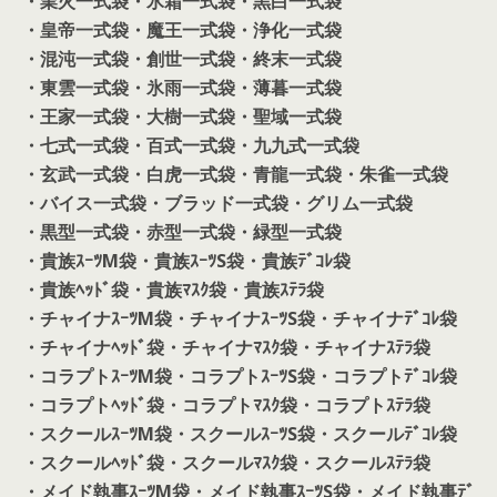
・業火一式袋
・氷霜一式袋
・黒白一式袋
・皇帝一式袋
・魔王一式袋
・浄化一式袋
・混沌一式袋
・創世一式袋
・終末一式袋
・東雲一式袋
・氷雨一式袋
・薄暮一式袋
・王家一式袋
・大樹一式袋
・聖域一式袋
・七式一式袋
・百式一式袋
・九九式一式袋
・玄武一式袋
・白虎一式袋
・青龍一式袋
・朱雀一式袋
・バイス一式袋
・ブラッド一式袋
・グリム一式袋
・黒型一式袋
・赤型一式袋
・緑型一式袋
・貴族ｽｰﾂM袋
・貴族ｽｰﾂS袋
・貴族ﾃﾞｺﾚ袋
・貴族ﾍｯﾄﾞ袋
・貴族ﾏｽｸ袋
・貴族ｽﾃﾗ袋
・チャイナｽｰﾂM袋
・チャイナｽｰﾂS袋
・チャイナﾃﾞｺﾚ袋
・チャイナﾍｯﾄﾞ袋
・チャイナﾏｽｸ袋
・チャイナｽﾃﾗ袋
・コラプトｽｰﾂM袋
・コラプトｽｰﾂS袋
・コラプトﾃﾞｺﾚ袋
・コラプトﾍｯﾄﾞ袋
・コラプトﾏｽｸ袋
・コラプトｽﾃﾗ袋
・スクールｽｰﾂM袋
・スクールｽｰﾂS袋
・スクールﾃﾞｺﾚ袋
・スクールﾍｯﾄﾞ袋
・スクールﾏｽｸ袋
・スクールｽﾃﾗ袋
・メイド執事ｽｰﾂM袋
・メイド執事ｽｰﾂS袋
・メイド執事ﾃﾞ