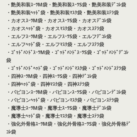
・艶美和装ｽｰﾂM袋
・艶美和装ｽｰﾂS袋
・艶美和装ﾃﾞｺﾚ袋
・艶美和装ﾍｯﾄﾞ袋
・艶美和装ﾏｽｸ袋
・艶美和装ｽﾃﾗ袋
・カオスｽｰﾂM袋
・カオスｽｰﾂS袋
・カオスﾃﾞｺﾚ袋
・カオスﾍｯﾄﾞ袋
・カオスﾏｽｸ袋
・カオスｽﾃﾗ袋
・エルフｽｰﾂM袋
・エルフｽｰﾂS袋
・エルフﾃﾞｺﾚ袋
・エルフﾍｯﾄﾞ袋
・エルフﾏｽｸ袋
・エルフｽﾃﾗ袋
・ｺﾞｯﾄﾞﾊﾝﾄﾞｽｰﾂM袋
・ｺﾞｯﾄﾞﾊﾝﾄﾞｽｰﾂS袋
・ｺﾞｯﾄﾞﾊﾝﾄﾞﾃﾞｺﾚ
袋
・ｺﾞｯﾄﾞﾊﾝﾄﾞﾍｯﾄﾞ袋
・ｺﾞｯﾄﾞﾊﾝﾄﾞﾏｽｸ袋
・ｺﾞｯﾄﾞﾊﾝﾄﾞｽﾃﾗ袋
・四神ｽｰﾂM袋
・四神ｽｰﾂS袋
・四神ﾃﾞｺﾚ袋
・四神ﾍｯﾄﾞ袋
・四神ﾏｽｸ袋
・四神ｽﾃﾗ袋
・パピヨンｽｰﾂM袋
・パピヨンｽｰﾂS袋
・パピヨンﾃﾞｺﾚ袋
・パピヨンﾍｯﾄﾞ袋
・パピヨンﾏｽｸ袋
・パピヨンｽﾃﾗ袋
・魔導士ｽｰﾂM袋
・魔導士ｽｰﾂS袋
・魔導士ﾃﾞｺﾚ袋
・魔導士ﾍｯﾄﾞ袋
・魔導士ﾏｽｸ袋
・魔導士ｽﾃﾗ袋
・強化外骨格ｽｰﾂM袋
・強化外骨格ｽｰﾂS袋
・強化外骨格ﾃﾞ
ｺﾚ袋