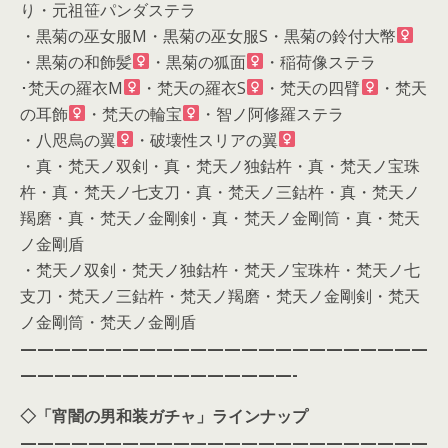
り・元祖笹パンダステラ
・黒菊の巫女服M・黒菊の巫女服S・黒菊の鈴付大幣
・黒菊の和飾髪
・黒菊の狐面
・稲荷像ステラ
･梵天の羅衣M
・梵天の羅衣S
・梵天の四臂
・梵天
の耳飾
・梵天の輪宝
・智ノ阿修羅ステラ
・八咫烏の翼
・破壊性スリアの翼
・真・梵天ノ双剣・真・梵天ノ独鈷杵・真・梵天ノ宝珠
杵・真・梵天ノ七支刀・真・梵天ノ三鈷杵・真・梵天ノ
羯磨・真・梵天ノ金剛剣・真・梵天ノ金剛筒・真・梵天
ノ金剛盾
・梵天ノ双剣・梵天ノ独鈷杵・梵天ノ宝珠杵・梵天ノ七
支刀・梵天ノ三鈷杵・梵天ノ羯磨・梵天ノ金剛剣・梵天
ノ金剛筒・梵天ノ金剛盾
————————————————————————
————————————————-
◇「宵闇の男和装ガチャ」ラインナップ
————————————————————————