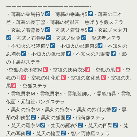
————————————————-
・薄暮の乗馬袴M
・薄暮の乗馬袴S
・薄暮の二本
差・薄暮の長丁髷・薄暮の鍔眼帯・焦げうさ饅ステラ
・玄武ノ着背長M
・玄武ノ着背長S
・玄武ノ大太刀
・玄武ノ布巻髪
・玄武ノ鉢金
・影武者ステラ
・不知火の忍装束M
・不知火の忍装束S
・不知火の
忍襟巻
・不知火の跳ね髪
・不知火の忍眼帯
・影
の手裏剣ステラ
･空狐の妖術衣M
・空狐の妖術衣S
・空狐の尾
・空
狐の耳
・空狐の術化粧
・空狐の変化葉
・空狐の九
尾
・空狐ステラ
・霊亀男衣M・霊亀男衣S・霊亀装飾刀・霊亀頭具・霊亀
仮面・元祖笹パンダステラ
・黒菊の狩衣M・黒菊の狩衣S・黒菊の鈴付大幣
・黒
菊の和飾髪
・黒菊の狐面
・稲荷像ステラ
・梵天の羅衣M
・梵天の羅衣S
・梵天の四臂
・梵
天の耳飾
・梵天の輪宝
・智ノ阿修羅ステラ