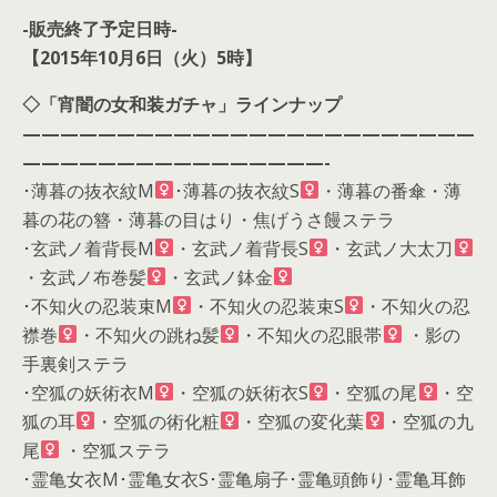
-販売終了予定日時-
【
2015年10月6日（火）5時
】
◇「宵闇の女和装ガチャ」ラインナップ
————————————————————————
————————————————-
･薄暮の抜衣紋M
･薄暮の抜衣紋S
・薄暮の番傘・薄
暮の花の簪・薄暮の目はり・焦げうさ饅ステラ
･玄武ノ着背長M
・玄武ノ着背長S
・玄武ノ大太刀
・玄武ノ布巻髪
・玄武ノ鉢金
･不知火の忍装束M
・不知火の忍装束S
・不知火の忍
襟巻
・不知火の跳ね髪
・不知火の忍眼帯
・影の
手裏剣ステラ
･空狐の妖術衣M
・空狐の妖術衣S
・空狐の尾
・空
狐の耳
・空狐の術化粧
・空狐の変化葉
・空狐の九
尾
・空狐ステラ
･霊亀女衣M･霊亀女衣S･霊亀扇子･霊亀頭飾り･霊亀耳飾