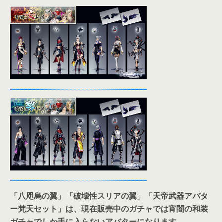
「八咫烏の翼」「破壊性スリアの翼」
「天帝武器アバタ
ー梵天セット」
は、現在販売中のガチャでは宵闇の和装
ガチャでしか手に入らないアバターになります。