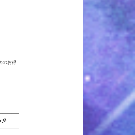
めのお得
————–
★彡
————–