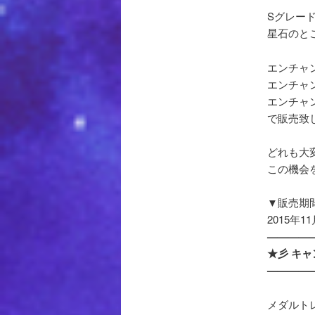
Sグレー
星石のと
エンチャン
エンチャン
エンチャン
で販売致
どれも大
この機会
▼販売期
2015年1
————
★彡 キャ
————
メダルト