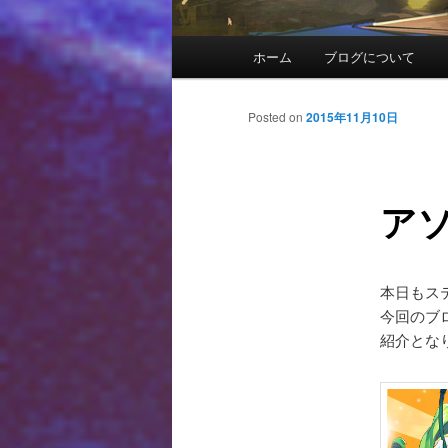
メインメニュー
ホーム
ブログについて
メインコンテンツへ移動
サブコンテンツへ移動
投稿ナビゲーション
Posted on
2015年11月10日
ア
本日もス
今回のブロ
紹介とな