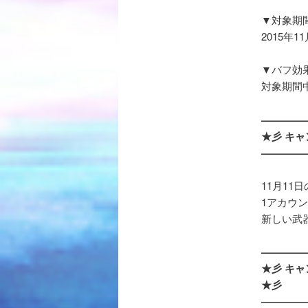
▼対象期
2015年1
▼バフ効
対象期間中
————
★彡 キャ
————
11月11
1アカウ
新しい武
————
★彡 キ
★彡
————