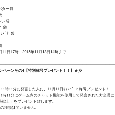
バター袋
袋
シン袋
ﾞﾅｰ袋
ﾘｽﾞﾅｰ袋
間
1月11日17時～2015年11月18日14時まで
——————————————————————————————
ャンペーンその4【特別称号プレゼント！！】★彡
——————————————————————————————
1日11時11分に発言した人に、11月11日ｷｬﾝﾍﾟｰﾝ 称号プレゼント！
日11時11分にゲーム内のチャット機能を使用して発言された方全員に
1時戦士」をプレゼント致します。
トの種類は問いません。