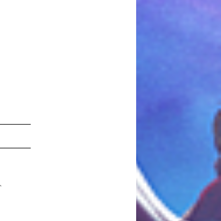
————–
————–
、