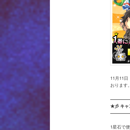
11月1
おります
————
★彡 キ
————
1星石で