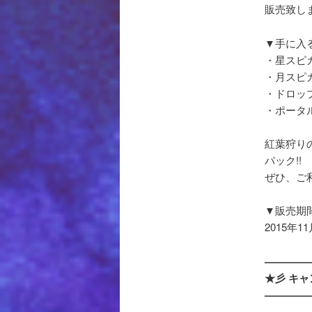
販売致し
▼手に入
・星スピ
・月スピ
・ドロッ
・ポータ
紅葉狩り
パック!!
ぜひ、ご
▼販売期
2015年1
————
★彡 キ
————