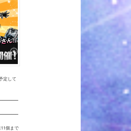
予定して
————–
————–
11個まで