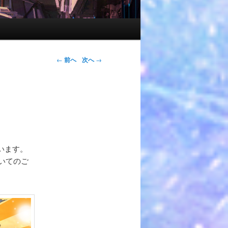
←
前へ
次へ
→
います。
いてのご