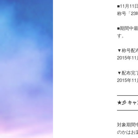
■11月1
称号「2
■期間中最
す。
▼称号配
2015年
▼配布完
2015年
————
★彡 キ
————
対象期間中
のかはお