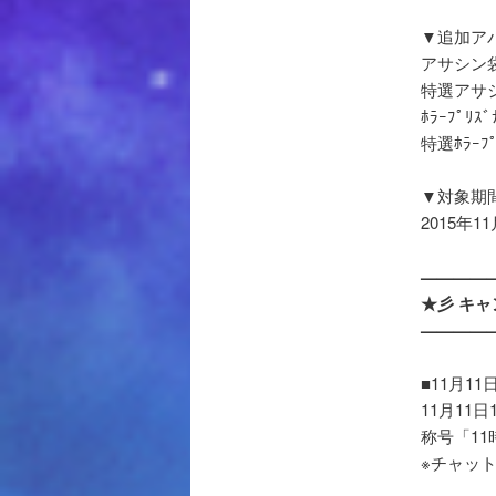
▼追加ア
アサシン
特選アサ
ﾎﾗｰﾌﾟﾘｽ
特選ﾎﾗｰﾌﾟ
▼対象期
2015年1
————
★彡 キ
————
■11月1
11月11
称号「1
※チャッ