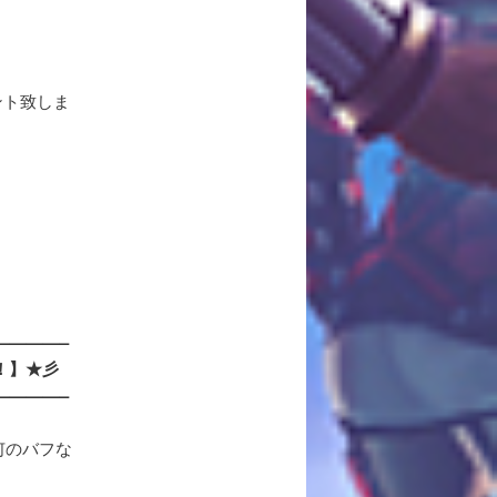
ント致しま
————–
！】★彡
————–
何のバフな