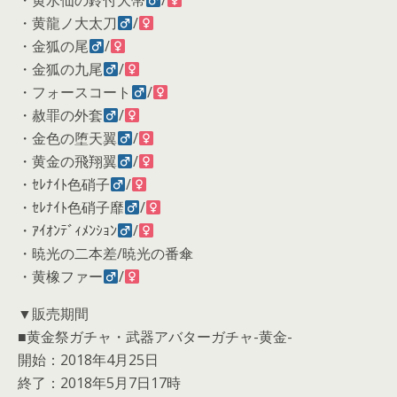
・黄水仙の鈴付大幣
/
・黄龍ノ大太刀
/
・金狐の尾
/
・金狐の九尾
/
・フォースコート
/
・赦罪の外套
/
・金色の堕天翼
/
・黄金の飛翔翼
/
・ｾﾚﾅｲﾄ色硝子
/
・ｾﾚﾅｲﾄ色硝子靡
/
・ｱｲｵﾝﾃﾞｨﾒﾝｼｮﾝ
/
・暁光の二本差/暁光の番傘
・黄橡ファー
/
▼販売期間
■黄金祭ガチャ・武器アバターガチャ-黄金-
開始：2018年4月25日
終了：2018年5月7日17時