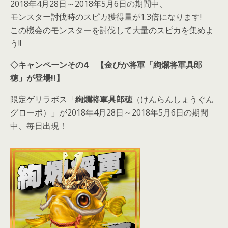
2018年4月28日～2018年5月6日の期間中、
モンスター討伐時のスピカ獲得量が1.3倍になります!
この機会のモンスターを討伐して大量のスピカを集めよ
う!!
◇
キャンペーンその4 【金ぴか将軍「絢爛将軍具郎
穂」が登場!!】
限定ゲリラボス「
絢爛将軍具郎穂
（けんらんしょうぐん
グローポ）」が2018年4月28日～2018年5月6日の期間
中、毎日出現！