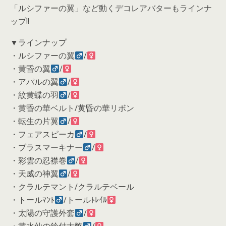
「ルシファーの翼」など動くデコレアバターもラインナ
ップ!!
▼ラインナップ
・ルシファーの翼
/
・黄昏の翼
/
・アパルの翼
/
・紋黄蝶の羽
/
・黄昏の華ベルト/黄昏の華リボン
・転生の片翼
/
・フェアスピーカ
/
・ブラスマーキナー
/
・彩雲の忍襟巻
/
・天威の神翼
/
・クラルテマント/クラルテベール
・トールﾏﾝﾄ
/トールﾄﾚｲﾙ
・太陽の守護外套
/