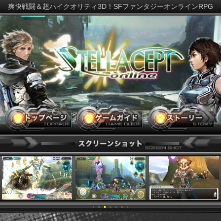
爽快戦闘＆超ハイクオリティ3D！SFファンタジーオンラインR