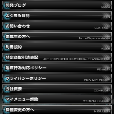
前の10件
2
3
4
5
6
次の10件
« 最初へ
最後へ »