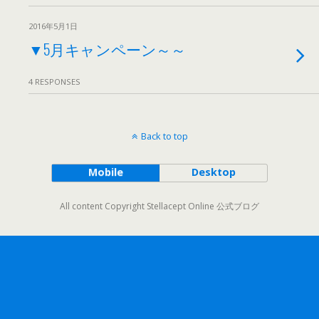
2016年5月1日
▼5月キャンペーン～～
4 RESPONSES
Back to top
Mobile
Desktop
All content Copyright Stellacept Online 公式ブログ