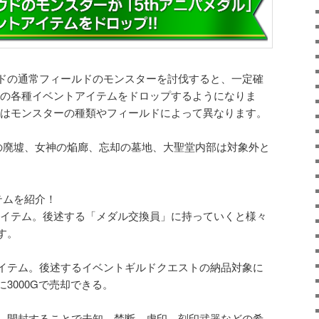
ドの通常フィールドのモンスターを討伐すると、一定確
などの各種イベントアイテムをドロップするようになりま
得量はモンスターの種類やフィールドによって異なります。
の廃墟、女神の焔廊、忘却の墓地、大聖堂内部は対象外と
テムを紹介！
集アイテム。後述する「メダル交換員」に持っていくと様々
す。
イテム。後述するイベントギルドクエストの納品対象に
3000Gで売却できる。
。開封することで未知、禁断、虚印、刻印武器などの希