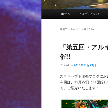
メインメニュー
ホーム
ブログについて
メインコンテンツへ移動
サブコンテンツへ移動
月別アーカイブ:
11月 2018
「第五回・アル
催!!
Posted on
2018年11月29日
ステラセプト開発ブログにお
今回は、11月22日より開始
て、ご紹介いたします！