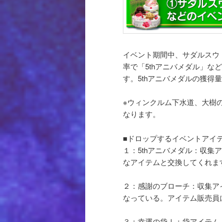
イベント期間中、サダルスウ
率で「5thアニバメダル」
す。5thアニバメダルの獲
※ウィンクルム下水道、大樹
なります。
■ドロップするイベントアイ
１：5thアニバメダル：収
なアイテムと交換してくれま
２：感謝のブローチ：収集ア
なっている。アイテム販売員に
３：幸運の袋Ⅰ：袋アイテム