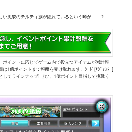
しい風貌のテルティ族が隠れているという噂が……？
、ポイントに応じてゲーム内で役立つアイテムが累計報
1億ポイントまで報酬を受け取れます。ｼｰﾄﾞ[ｱｼﾞｬｽﾀｰ]
してラインナップ! ぜひ、1億ポイント目指して挑戦く