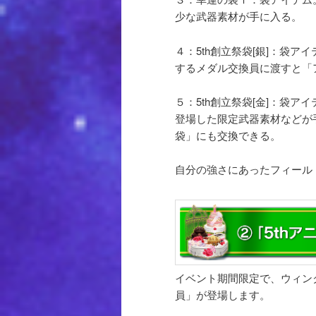
少な武器素材が手に入る。
４：5th創立祭袋[銀]：袋
するメダル交換員に渡すと「
５：5th創立祭袋[金]：袋
登場した限定武器素材などが
袋」にも交換できる。
自分の強さにあったフィール
イベント期間限定で、ウィン
員」が登場します。