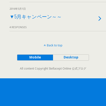
2016年5月1日
▼5月キャンペーン～～
4 RESPONSES
Back to top
Mobile
Desktop
All content Copyright Stellacept Online 公式ブログ